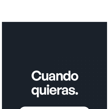
C
u
a
n
d
o
q
u
i
e
r
a
s
.